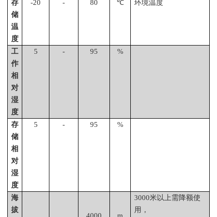
存
-
2
0
-
80
℃
环境温度
储
温
度
工
5
-
95
%
作
相
对
湿
度
存
5
-
95
%
储
相
对
湿
度
海
3
000
米以上需降额使
拔
用，
4000
m