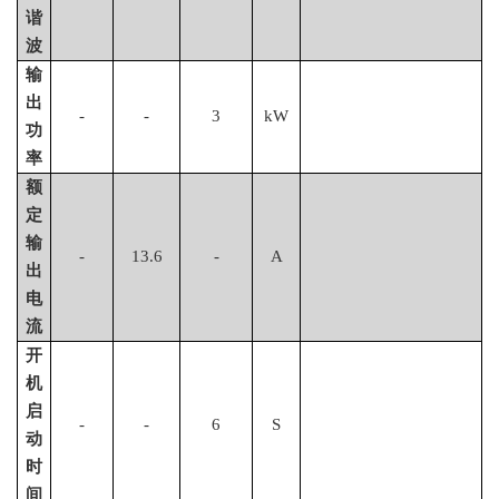
谐
波
输
出
-
-
3
kW
功
率
额
定
输
-
13.6
-
A
出
电
流
开
机
启
-
-
6
S
动
时
间