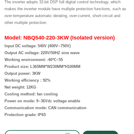
APP
The inverter adopts 32-bit DSP full digital control technology, which
makes the inverter module have multiple protection functions, such as
联
电
系
话
over-temperature automatic derating, over-current, short-circuit and
我
咨
other multiple protection.
们
询
Model: NBQ540-220-3KW (Isolated version)
Input DC voltage: 540V (400V~750V)
Output AC voltage: 220V/50HZ sine wave
Working environment: -40℃~55
Product size: L365MM*W230MM*H100MM
Output power: 3KW
Working efficiency：92%
Net weight: 12KG
Cooling method: fan cooling
Power on mode: 9~36Vdc voltage enable
Communication mode: CAN communication
Protection grade: IP65