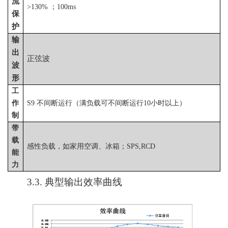
流
>130% ；100ms
保
护
输
出
正弦波
波
形
工
作
S9 不间断运行（满负载可不间断运行10小时以上）
制
带
载
感性负载，如家用空调、冰箱；
SPS,RCD
能
力
3.3.
典型输出效率曲线