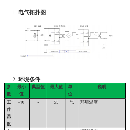
1.
电气拓扑图
2.
环境条件
参
最小
典型值
最大值
单
说明
数
值
位
工
-4
0
-
55
℃
环境温度
作
温
度