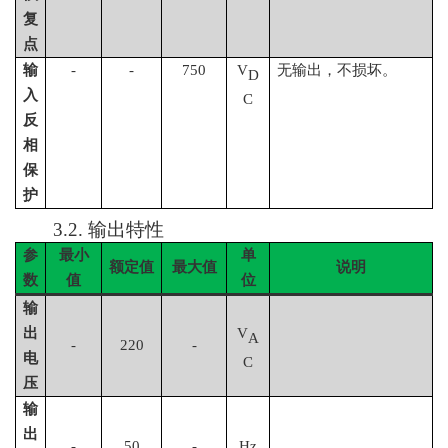
复
点
输
-
-
75
0
V
无输出，不损坏。
D
入
C
反
相
保
护
3.2.
输出特性
参
最小
单
额定值
最大值
说明
数
值
位
输
出
V
A
-
220
-
电
C
压
输
出
-
50
-
Hz