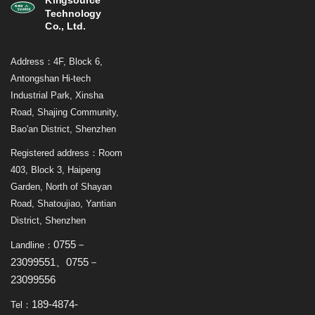
Kingsource
Technology
Co., Ltd.
Address：4F, Block 6,
Antongshan Hi-tech
Industrial Park, Xinsha
Road, Shajing Community,
Bao'an District, Shenzhen
Registered address：Room
403, Block 3, Haipeng
Garden, North of Shayan
Road, Shatoujiao, Yantian
District, Shenzhen
0755－
Landline：
23099551、0755－
23099556
189-4874-
Tel：