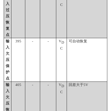
入
C
过
压
恢
复
点
输
395
-
-
V
可自动恢复
D
入
C
欠
压
保
护
点
输
405
-
-
V
回差大于
5V
D
入
C
欠
压
恢