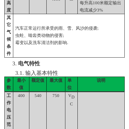
高
每升高
100
米额定输出
度
电流减少
3%
其
它
汽车正常运行所承受的雨、雪、风沙的侵袭
;
气
虫蛀、啮齿类动物的侵害
;
候
霉变以及洗车清洁剂的影响
.
条
件
3.
电气特性
3.1.
输入基本特性
参
最小
额定值
最大值
单
说明
数
值
位
工
400
54
0
75
0
V
D
作
C
电
压
范