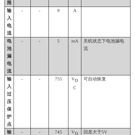
围
输
-
-
9
A
入
电
流
电
-
-
5
m
A
关机状态下电池漏电
池
流
漏
电
流
输
-
-
755
V
可自动恢复
D
入
C
过
压
保
护
点
输
-
-
745
V
回差大于
5V
D