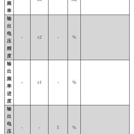
频
率
输
出
电
-
±2
-
%
压
精
度
输
出
频
-
±
1
-
%
率
进
度
输
出
电
-
-
5
%
压