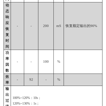
动
态
响
应
-
-
200
mS
恢复额定输出的
90%
恢
复
时
间
功
率
-
-
100
%
因
数
效
-
92
-
%
率
输
出
100%~120%：10s；
过
120%~130%：1s；